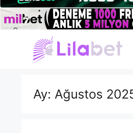
İçeriğe
atla
Ay:
Ağustos 202