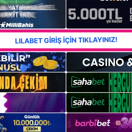
LILABET GİRİŞ İÇİN TIKLAYINIZ!