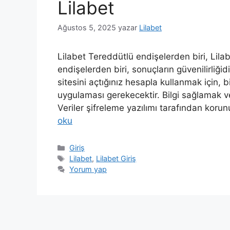
Lilabet
Ağustos 5, 2025
yazar
Lilabet
Lilabet Tereddütlü endişelerden biri, Lil
endişelerden biri, sonuçların güvenilirliği
sitesini açtığınız hesapla kullanmak için, b
uygulaması gerekecektir. Bilgi sağlamak 
Veriler şifreleme yazılımı tarafından korunu
oku
Kategoriler
Giriş
Etiketler
Lilabet
,
Lilabet Giriş
Yorum yap