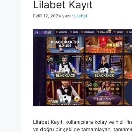
Lilabet Kayıt
Eylül 12, 2024
yazar
Lilabet
Lilabet Kayıt, kullanıcılara kolay ve hızlı 
ve doğru bir şekilde tamamlayan, tanınmış 