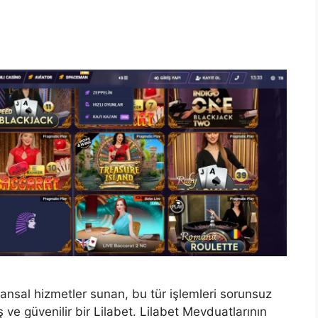
finansal hizmetler sunan, bu tür işlemleri sorunsuz
ve güvenilir bir Lilabet. Lilabet Mevduatlarının