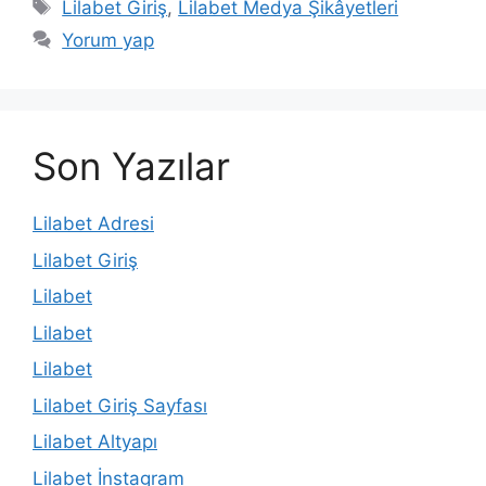
Etiketler
Lilabet Giriş
,
Lilabet Medya Şikâyetleri
Yorum yap
Son Yazılar
Lilabet Adresi
Lilabet Giriş
Lilabet
Lilabet
Lilabet
Lilabet Giriş Sayfası
Lilabet Altyapı
Lilabet İnstagram