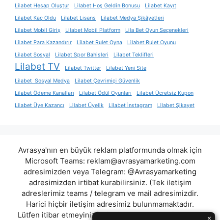
Lilabet Hesap Oluştur
Lilabet Hoş Geldin Bonusu
Lilabet Kayıt
Lilabet Kaç Oldu
Lilabet Lisans
Lilabet Medya Şikâyetleri
Lilabet Mobil Giriş
Lilabet Mobil Platform
Lila Bet Oyun Seçenekleri
Lilabet Para Kazandırır
Lilabet Rulet Oyna
Lilabet Rulet Oyunu
Lilabet Sosyal
Lilabet Spor Bahisleri
Lilabet Teklifleri
Lilabet TV
Lilabet Twitter
Lilabet Yeni Site
Lilabet Sosyal Medya
Lilabet Çevrimiçi Güvenlik
Lilabet Ödeme Kanalları
Lilabet Ödül Oyunları
Lilabet Ücretsiz Kupon
Lilabet Üye Kazancı
Lilabet Üyelik
Lilabet İnstagram
Lilabet Şikayet
Avrasya'nın en büyük reklam platformunda olmak için
Microsoft Teams:
reklam@avrasyamarketing.com
adresimizden veya Telegram: @Avrasyamarketing
adresimizden irtibat kurabilirsiniz. (Tek iletişim
adreslerimiz teams / telegram ve mail adresimizdir.
Harici hiçbir iletişim adresimiz bulunmamaktadır.
Lütfen itibar etmeyiniz.) Türkiye yasalarına göre 7258