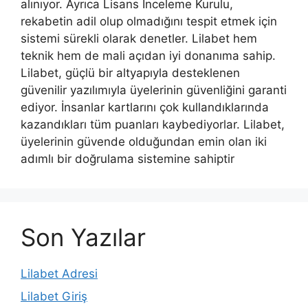
alınıyor. Ayrıca Lisans İnceleme Kurulu,
rekabetin adil olup olmadığını tespit etmek için
sistemi sürekli olarak denetler. Lilabet hem
teknik hem de mali açıdan iyi donanıma sahip.
Lilabet, güçlü bir altyapıyla desteklenen
güvenilir yazılımıyla üyelerinin güvenliğini garanti
ediyor. İnsanlar kartlarını çok kullandıklarında
kazandıkları tüm puanları kaybediyorlar. Lilabet,
üyelerinin güvende olduğundan emin olan iki
adımlı bir doğrulama sistemine sahiptir
Son Yazılar
Lilabet Adresi
Lilabet Giriş