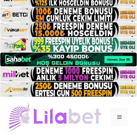
İçeriğe
atla
Menü