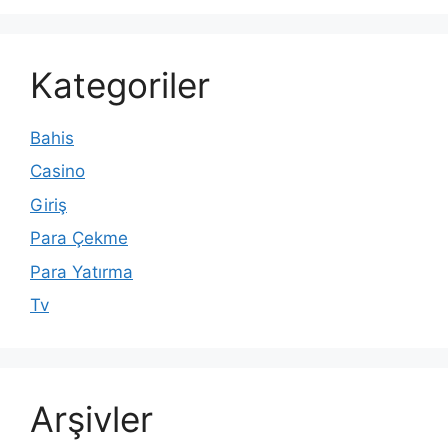
Kategoriler
Bahis
Casino
Giriş
Para Çekme
Para Yatırma
Tv
Arşivler