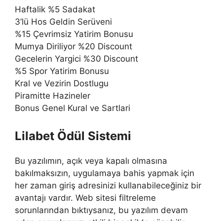
Haftalik %5 Sadakat
3’lü Hos Geldin Serüveni
%15 Çevrimsiz Yatirim Bonusu
Mumya Diriliyor %20 Discount
Gecelerin Yargici %30 Discount
%5 Spor Yatirim Bonusu
Kral ve Vezirin Dostlugu
Piramitte Hazineler
Bonus Genel Kural ve Sartlari
Lilabet Ödül Sistemi
Bu yazılımın, açık veya kapalı olmasına
bakılmaksızın, uygulamaya bahis yapmak için
her zaman giriş adresinizi kullanabileceğiniz bir
avantajı vardır. Web sitesi filtreleme
sorunlarından bıktıysanız, bu yazılım devam