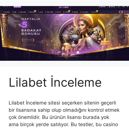
Lilabet İnceleme
Lilabet İnceleme sitesi seçerken sitenin geçerli
bir lisansına sahip olup olmadığını kontrol etmek
çok önemlidir. Bu ürünün lisansı burada yok
ama birçok yerde satılıyor. Bu testler, bu casino