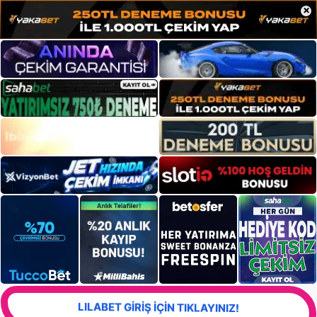
×
LILABET GİRİŞ İÇİN TIKLAYINIZ!