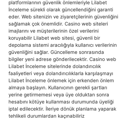
platformlarının güvenlik önlemleriyle Lilabet
İnceleme sürekli olarak güncellendiğini garanti
eder. Web sitenizin ve ziyaretçilerinin güvenliğini
sağlamak çok önemlidir. Casino web siteleri
imajlarını ve müşterilerinin özel verilerini
koruyabilir Lilabet web sitesi, güvenli bir
depolama sistemi aracılığıyla kullanıcı verilerinin
güvenliğini sağlar. Güncelleme sonrasında
bilgiler yeni adrese gönderilecektir. Casino web
Lilabet İnceleme sitelerinde dolandırıcılık
faaliyetleri veya dolandırıcılıklarla karşılaşmayı
Lilabet İnceleme önlemek için erkenden önlem
almaya başlayın. Kullanıcının gerekli şartları
yerine getirmemesi veya üye olduktan sonra
hesabını kötüye kullanması durumunda üyeliği
iptal edilecektir. İleriye dönük planlama yaparak
tehlikeli durumlardan kaçınabiliriz