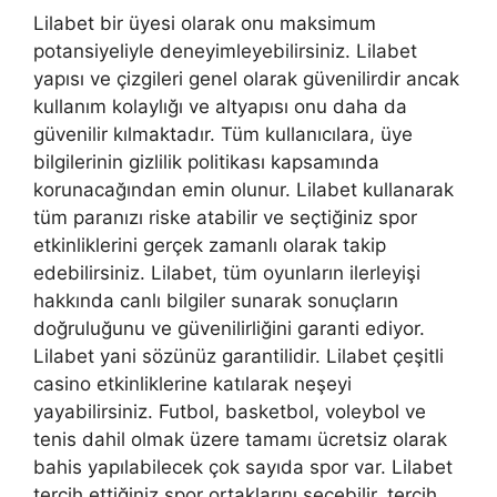
Lilabet bir üyesi olarak onu maksimum
potansiyeliyle deneyimleyebilirsiniz. Lilabet
yapısı ve çizgileri genel olarak güvenilirdir ancak
kullanım kolaylığı ve altyapısı onu daha da
güvenilir kılmaktadır. Tüm kullanıcılara, üye
bilgilerinin gizlilik politikası kapsamında
korunacağından emin olunur. Lilabet kullanarak
tüm paranızı riske atabilir ve seçtiğiniz spor
etkinliklerini gerçek zamanlı olarak takip
edebilirsiniz. Lilabet, tüm oyunların ilerleyişi
hakkında canlı bilgiler sunarak sonuçların
doğruluğunu ve güvenilirliğini garanti ediyor.
Lilabet yani sözünüz garantilidir. Lilabet çeşitli
casino etkinliklerine katılarak neşeyi
yayabilirsiniz. Futbol, basketbol, voleybol ve
tenis dahil olmak üzere tamamı ücretsiz olarak
bahis yapılabilecek çok sayıda spor var. Lilabet
tercih ettiğiniz spor ortaklarını seçebilir, tercih