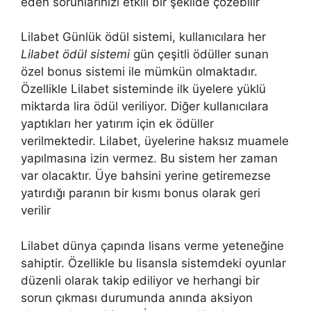
eden sorunlarınızı etkili bir şekilde çözebilir
Lilabet Günlük ödül sistemi, kullanıcılara her
Lilabet ödül sistemi
gün çeşitli ödüller sunan
özel bonus sistemi ile mümkün olmaktadır.
Özellikle Lilabet sisteminde ilk üyelere yüklü
miktarda lira ödül veriliyor. Diğer kullanıcılara
yaptıkları her yatırım için ek ödüller
verilmektedir. Lilabet, üyelerine haksız muamele
yapılmasına izin vermez. Bu sistem her zaman
var olacaktır. Üye bahsini yerine getiremezse
yatırdığı paranın bir kısmı bonus olarak geri
verilir
Lilabet dünya çapında lisans verme yeteneğine
sahiptir. Özellikle bu lisansla sistemdeki oyunlar
düzenli olarak takip ediliyor ve herhangi bir
sorun çıkması durumunda anında aksiyon