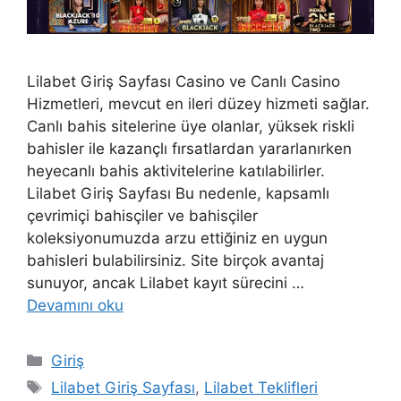
Lilabet Giriş Sayfası Casino ve Canlı Casino
Hizmetleri, mevcut en ileri düzey hizmeti sağlar.
Canlı bahis sitelerine üye olanlar, yüksek riskli
bahisler ile kazançlı fırsatlardan yararlanırken
heyecanlı bahis aktivitelerine katılabilirler.
Lilabet Giriş Sayfası Bu nedenle, kapsamlı
çevrimiçi bahisçiler ve bahisçiler
koleksiyonumuzda arzu ettiğiniz en uygun
bahisleri bulabilirsiniz. Site birçok avantaj
sunuyor, ancak Lilabet kayıt sürecini …
Devamını oku
Kategoriler
Giriş
Etiketler
Lilabet Giriş Sayfası
,
Lilabet Teklifleri