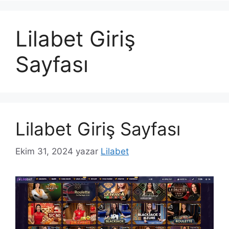
Lilabet Giriş
Sayfası
Lilabet Giriş Sayfası
Ekim 31, 2024
yazar
Lilabet