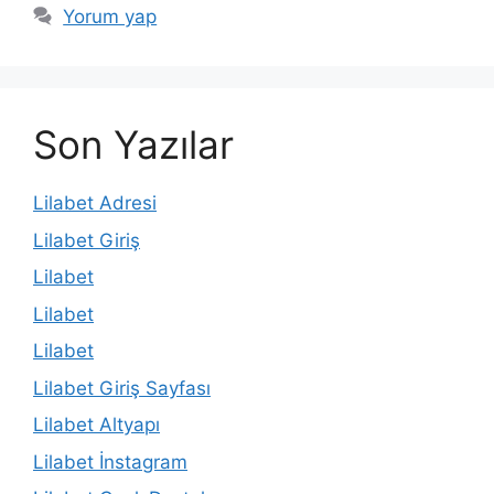
Yorum yap
Son Yazılar
Lilabet Adresi
Lilabet Giriş
Lilabet
Lilabet
Lilabet
Lilabet Giriş Sayfası
Lilabet Altyapı
Lilabet İnstagram