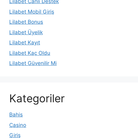
Lilabet Canlı Destek
Lilabet Mobil Giriş
Lilabet Bonus
Lilabet Üyelik
Lilabet Kayıt
Lilabet Kaç Oldu
Lilabet Güvenilir Mi
Kategoriler
Bahis
Casino
Giriş