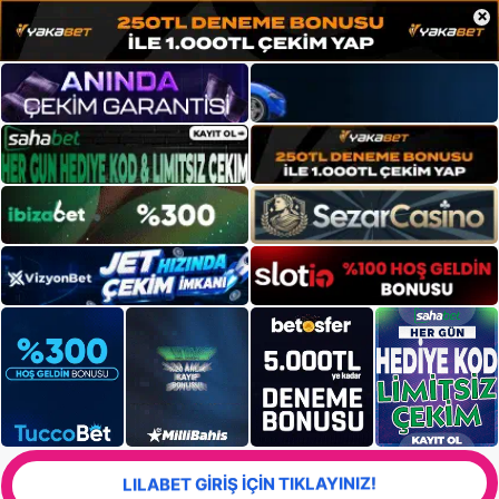
×
LILABET GİRİŞ İÇİN TIKLAYINIZ!