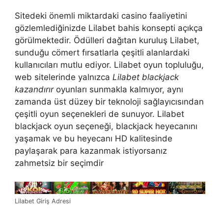
Sitedeki önemli miktardaki casino faaliyetini
gözlemlediğinizde Lilabet bahis konsepti açıkça
görülmektedir. Ödülleri dağıtan kuruluş Lilabet,
sunduğu cömert fırsatlarla çeşitli alanlardaki
kullanıcıları mutlu ediyor. Lilabet oyun topluluğu,
web sitelerinde yalnızca
Lilabet blackjack
kazandırır
oyunları sunmakla kalmıyor, aynı
zamanda üst düzey bir teknoloji sağlayıcısından
çeşitli oyun seçenekleri de sunuyor. Lilabet
blackjack oyun seçeneği, blackjack heyecanını
yaşamak ve bu heyecanı HD kalitesinde
paylaşarak para kazanmak istiyorsanız
zahmetsiz bir seçimdir
Lilabet Giriş Adresi