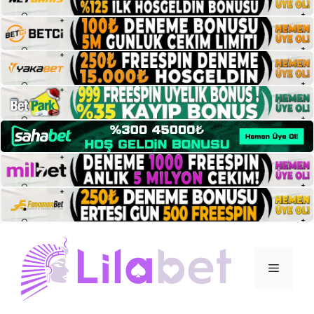
İçeriğe
atla
Menü