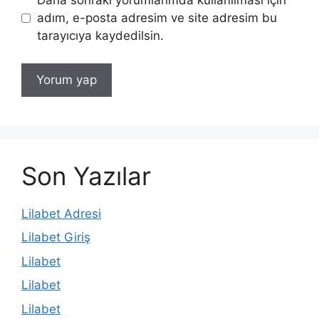
Daha sonraki yorumlarımda kullanılması için
adım, e-posta adresim ve site adresim bu
tarayıcıya kaydedilsin.
Son Yazılar
Lilabet Adresi
Lilabet Giriş
Lilabet
Lilabet
Lilabet