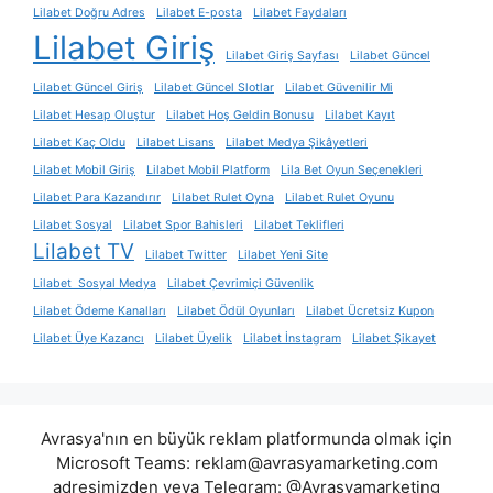
Lilabet Doğru Adres
Lilabet E-posta
Lilabet Faydaları
Lilabet Giriş
Lilabet Giriş Sayfası
Lilabet Güncel
Lilabet Güncel Giriş
Lilabet Güncel Slotlar
Lilabet Güvenilir Mi
Lilabet Hesap Oluştur
Lilabet Hoş Geldin Bonusu
Lilabet Kayıt
Lilabet Kaç Oldu
Lilabet Lisans
Lilabet Medya Şikâyetleri
Lilabet Mobil Giriş
Lilabet Mobil Platform
Lila Bet Oyun Seçenekleri
Lilabet Para Kazandırır
Lilabet Rulet Oyna
Lilabet Rulet Oyunu
Lilabet Sosyal
Lilabet Spor Bahisleri
Lilabet Teklifleri
Lilabet TV
Lilabet Twitter
Lilabet Yeni Site
Lilabet Sosyal Medya
Lilabet Çevrimiçi Güvenlik
Lilabet Ödeme Kanalları
Lilabet Ödül Oyunları
Lilabet Ücretsiz Kupon
Lilabet Üye Kazancı
Lilabet Üyelik
Lilabet İnstagram
Lilabet Şikayet
Avrasya'nın en büyük reklam platformunda olmak için
Microsoft Teams:
reklam@avrasyamarketing.com
adresimizden veya Telegram: @Avrasyamarketing