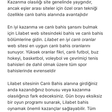
Kazanma olasılığı site genelinde yaygındır,
ancak eşler arası siteler için özel oran tekniği
özellikle canlı bahis alanında avantajlıdır
En iyi kazanma ve canlı bahis şansını bulmak
için Lilabet web sitesindeki bahis ve canlı bahis
bölümlerine gidin.
Lilabet en iyi canlı oranlar
web sitesi en uygun canlı bahis oranlarını
sunuyor. Yüksek oranlar fikri, canlı futbol, buz
hokeyi, basketbol, voleybol ve çevrimiçi tenis
bahisleri de dahil olmak üzere tüm spor
bahislerinde evrenseldir
Lilabet sitesinin Canlı Bahis alanına girdiğiniz
anda kazandığınız bonusu veya kazanma
olasılığınızı fark edeceksiniz. Gün boyu eksiksiz
bir oyun programı sunarak, Lilabet bahis
oynamak önemli kazançlar sağlayabilir. Tüm