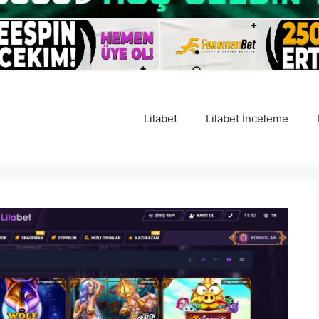
Lilabet
Lilabet İnceleme