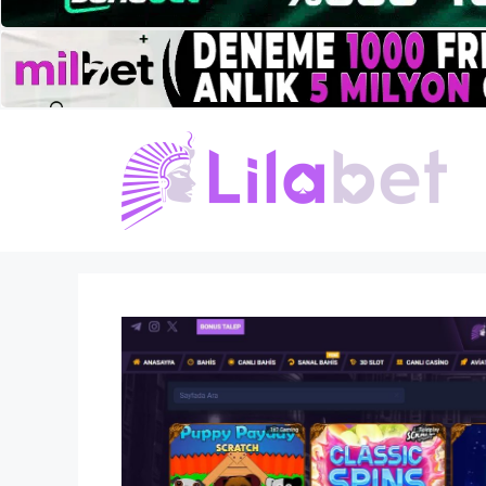
İçeriğe
atla