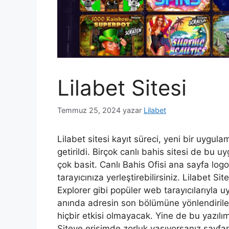
Lilabet Sitesi
Temmuz 25, 2024
yazar
Lilabet
Lilabet sitesi kayıt süreci, yeni bir uygu
getirildi. Birçok canlı bahis sitesi de bu
çok basit. Canlı Bahis Ofisi ana sayfa logo
tarayıcınıza yerleştirebilirsiniz. Lilabet S
Explorer gibi popüler web tarayıcılarıyla u
anında adresin son bölümüne yönlendirilecek
hiçbir etkisi olmayacak. Yine de bu yazılım
Siteye erişimde zorluk yaşıyorsanız sayfam