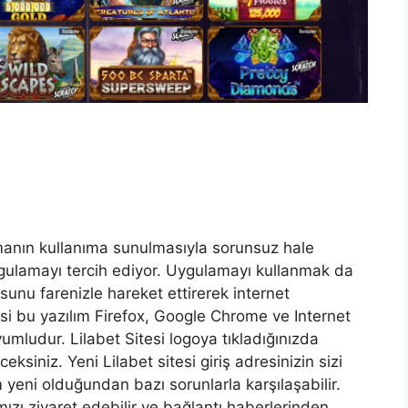
lamanın kullanıma sunulmasıyla sorunsuz hale
 uygulamayı tercih ediyor. Uygulamayı kullanmak da
sunu farenizle hareket ettirerek internet
itesi bu yazılım Firefox, Google Chrome ve Internet
yumludur. Lilabet Sitesi logoya tıkladığınızda
siniz. Yeni Lilabet sitesi giriş adresinizin sizi
 yeni olduğundan bazı sorunlarla karşılaşabilir.
ızı ziyaret edebilir ve bağlantı haberlerinden